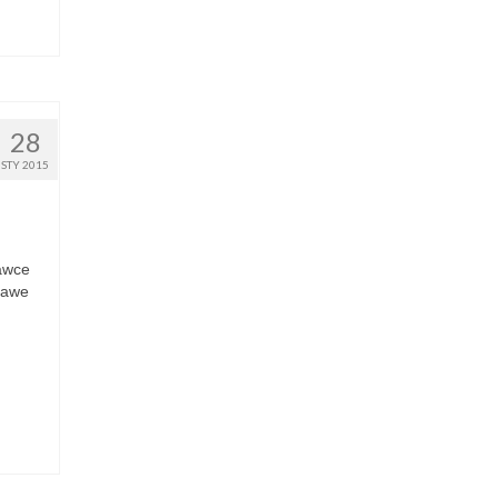
28
STY 2015
awce
kawe