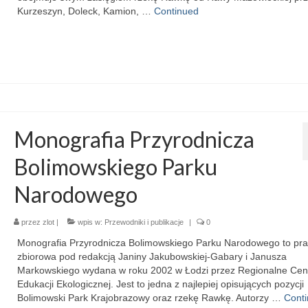
Kurzeszyn, Doleck, Kamion, …
Continued
Monografia Przyrodnicza
Bolimowskiego Parku
Narodowego
przez
zlot
|
wpis w:
Przewodniki i publikacje
|
0
Monografia Przyrodnicza Bolimowskiego Parku Narodowego to pr
zbiorowa pod redakcją Janiny Jakubowskiej-Gabary i Janusza
Markowskiego wydana w roku 2002 w Łodzi przez Regionalne Ce
Edukacji Ekologicznej. Jest to jedna z najlepiej opisujących pozycji
Bolimowski Park Krajobrazowy oraz rzekę Rawkę. Autorzy …
Cont