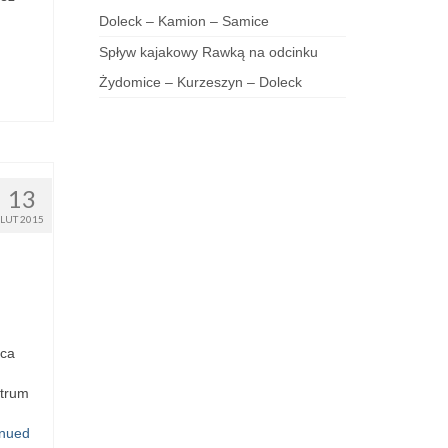
Doleck – Kamion – Samice
Spływ kajakowy Rawką na odcinku
Żydomice – Kurzeszyn – Doleck
13
LUT 2015
aca
ntrum
inued