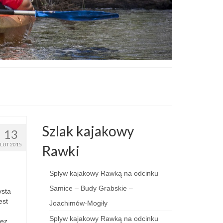
Szlak kajakowy
13
LUT 2015
Rawki
Spływ kajakowy Rawką na odcinku
Samice – Budy Grabskie –
ysta
est
Joachimów-Mogiły
Spływ kajakowy Rawką na odcinku
zez