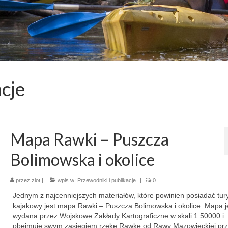
acje
Mapa Rawki – Puszcza
Bolimowska i okolice
przez
zlot
|
wpis w:
Przewodniki i publikacje
|
0
Jednym z najcenniejszych materiałów, które powinien posiadać tur
kajakowy jest mapa Rawki – Puszcza Bolimowska i okolice. Mapa j
wydana przez Wojskowe Zakłady Kartograficzne w skali 1:50000 i
obejmuje swym zasięgiem rzekę Rawkę od Rawy Mazowieckiej pr